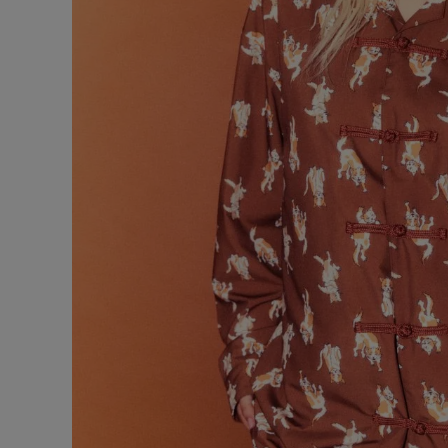
ONE PIECE
PANTS
ALL
ALL
ONE PIECE
PANTS
JUMPER SKIRT
DENIM
SHORT P
SALOPETT
PEPE
SALE
ALL
ALL