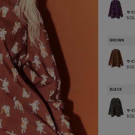
SKIRT
サイ
ALL
SO
BROWN
ANTS
E
サイ
SO
BLACK
サイ
SO