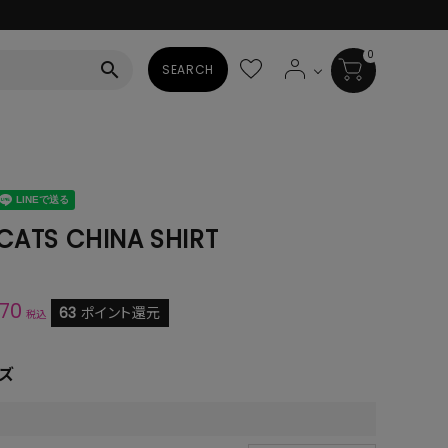
0
search
SEARCH
BAG
ALL
HAT
CATS CHINA SHIRT
ALL
SOCKS
270
63
ポイント還元
税込
ALL
ズ
SHOES
ALL