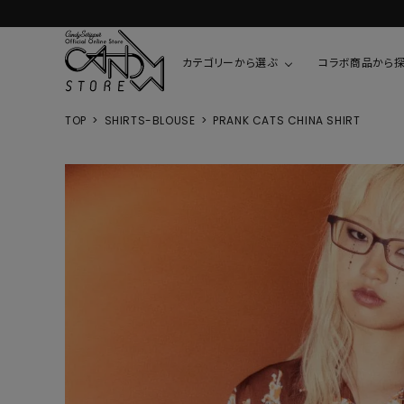
カテゴリーから選ぶ
コラボ商品から
TOP
SHIRTS-BLOUSE
PRANK CATS CHINA SHIRT
TOPS
SHIRTS/BL
ROMPUS
ALL
ALL
COOKIE 
T-SHIRT
SHIRT
ちびまる子
CUTSEW
BLOUSES
チャーミー
SWEAT
ウサハナ
KNIT
CARDIGAN
クレヨンし
OTHER
HELLO KIT