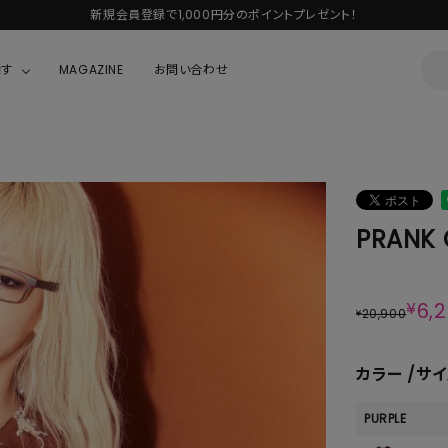
Autumn Collection予約受付中♡
探す
MAGAZINE
お問い合わせ
OUSE
JACKET/OUTER
ガラスの仮面
ALL
BOY
ニャニィニュニェニョン
JACKET
PRANK 
ちゃん
はぴだんぶい
OUTER
キティ
Hohokam DINER
¥
6,
20,900
¥
シナモロール
んちゃん
MIKIOSAKABE・THREE TREASURES
カラー
サイ
TY
ダンダダン
PURPLE