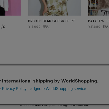
BROKEN BEAR CHECK SHIRT
PATCH WOR
L/S
￥
13,090
(税込)
￥
31,680
(税込
お問い合わせ
特定
© 2022 Candy Stripper. All rights Reserved.