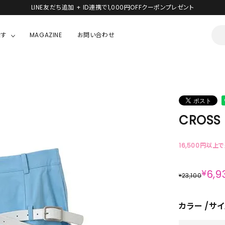
LINE友だち追加 + ID連携で1,000円OFFクーポンプレゼント
探す
MAGAZINE
お問い合わせ
OUSE
JACKET/OUTER
ガラスの仮面
ALL
BOY
ニャニィニュニェニョン
JACKET
CROSS 
ちゃん
はぴだんぶい
OUTER
キティ
Hohokam DINER
16,500円以上
シナモロール
¥
6,9
23,100
¥
んちゃん
MIKIOSAKABE・THREE TREASURES
カラー
サイ
TY
ダンダダン