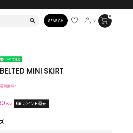
0
search
SEARCH
BAG
ALL
HAT
BELTED MINI SKIRT
ALL
で送料無料！
SOCKS
30
ALL
69
ポイント還元
税込
SHOES
ズ
ALL