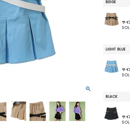
SKIRT
BEIGE
ALL
サイ
SO
ANTS
LIGHT BLUE
E
サイ
SO
BLACK
サイ
SO