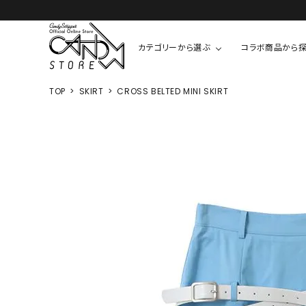
カテゴリーから選ぶ
コラボ商品から
TOP
SKIRT
CROSS BELTED MINI SKIRT
TOPS
SHIRTS/BL
ROMPUS
ALL
ALL
COOKIE 
T-SHIRT
SHIRT
ちびまる子
CUTSEW
BLOUSES
チャーミー
SWEAT
ウサハナ
KNIT
CARDIGAN
クレヨンし
OTHER
HELLO KIT