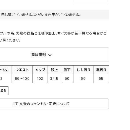
申し訳ございません。ただいま在庫がございません。
ンプルの為、実際の商品と仕様や加工、サイズ等が若干異なる場合がご
了承ください。
商品説明
ート丈
ウエスト
ヒップ
股上
股下
もも周り
裾周り
42
66～100
102
34.5
50
66
65
306
ご注文後のキャンセル・変更について