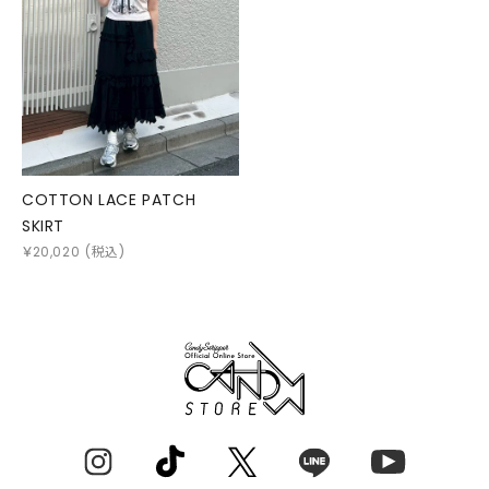
COTTON LACE PATCH
SKIRT
￥
20,020
(税込)