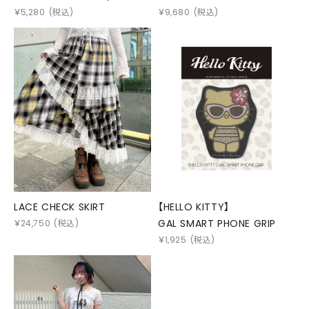
TEE(MONO)
￥
5,280
(税込)
￥
9,680
(税込)
LACE CHECK SKIRT
【HELLO KITTY】
GAL SMART PHONE GRIP
￥
24,750
(税込)
￥
1,925
(税込)