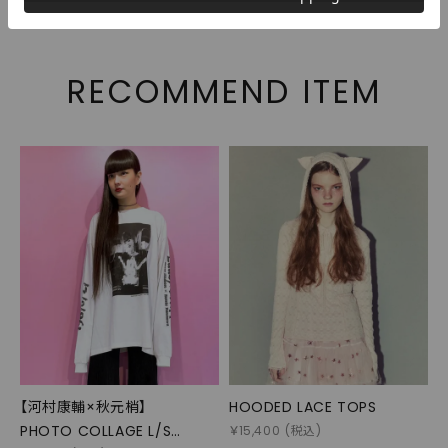
RECOMMEND ITEM
【河村康輔×秋元梢】
HOODED LACE TOPS
PHOTO COLLAGE L/S
￥
15,400
(税込)