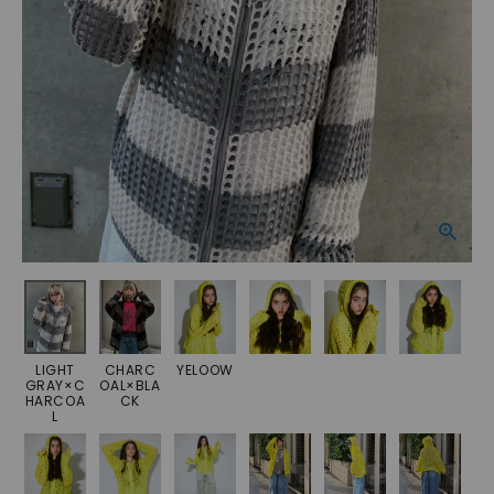
LIGHT
CHARC
YELOOW
GRAY×C
OAL×BLA
HARCOA
CK
L