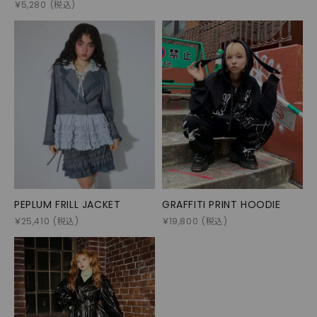
TEE(MONO)
￥
5,280
(税込)
PEPLUM FRILL JACKET
GRAFFITI PRINT HOODIE
￥
25,410
(税込)
￥
19,800
(税込)