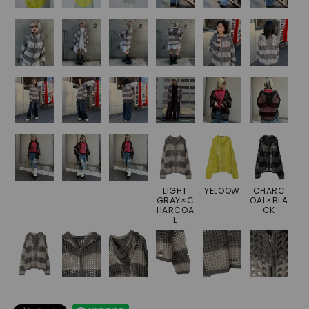
LIGHT
YELOOW
CHARC
GRAY×C
OAL×BLA
HARCOA
CK
L