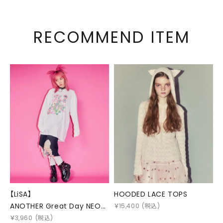
RECOMMEND ITEM
【LiSA】
HOODED LACE TOPS
ANOTHER Great Day NEON
￥
15,400
(税込)
SIGN L/S TEE
￥
3,960
(税込)