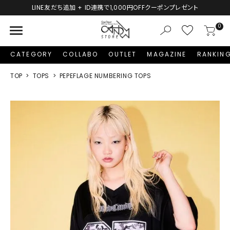
LINE友だち追加 + ID連携で1,000円OFFクーポンプレゼント
menu
0
CATEGORY
COLLABO
OUTLET
MAGAZINE
RANKIN
TOP
TOPS
PEPEFLAGE NUMBERING TOPS