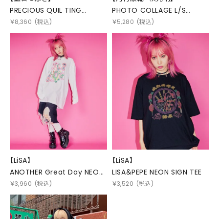
PRECIOUS QUIL TING
PHOTO COLLAGE L/S
SHORTS
TEE(MONO)
￥
8,360
(税込)
￥
5,280
(税込)
【LiSA】
【LiSA】
ANOTHER Great Day NEON
LISA＆PEPE NEON SIGN TEE
SIGN L/S TEE
￥
3,960
(税込)
￥
3,520
(税込)