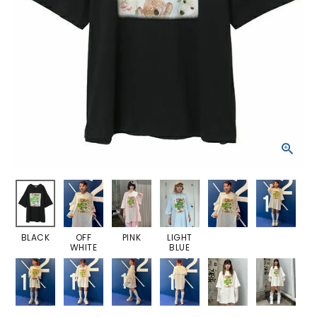
BLACK
OFF
PINK
LIGHT
WHITE
BLUE