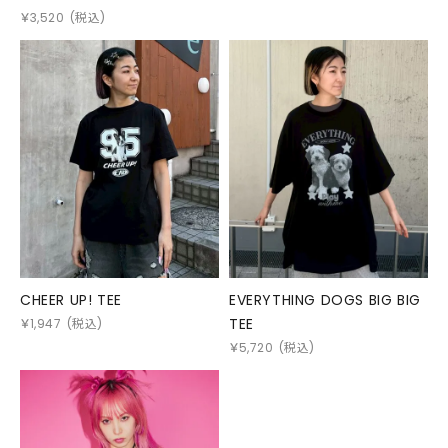
￥
3,520
(税込)
CHEER UP! TEE
EVERYTHING DOGS BIG BIG
TEE
￥
1,947
(税込)
￥
5,720
(税込)