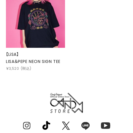
【LiSA】
LISA＆PEPE NEON SIGN TEE
￥
3,520
(税込)