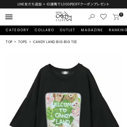
LINE友だち追加 + ID連携で1,000円OFFクーポンプレゼント
menu
0
CATEGORY
COLLABO
OUTLET
MAGAZINE
RANKIN
TOP
TOPS
CANDY LAND BIG BIG TEE