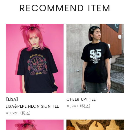
RECOMMEND ITEM
【LiSA】
CHEER UP! TEE
LISA＆PEPE NEON SIGN TEE
￥
1,947
(税込)
￥
3,520
(税込)