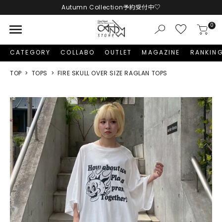
Autumn Collection予約受付中♡
LINE友だち追加 + ID連携で1,000円OFFクーポンプレゼント
menu
0
新規会員登録で1,000円分のポイントプレゼント！
CATEGORY
COLLABO
OUTLET
MAGAZINE
RANKIN
TOP
TOPS
FIRE SKULL OVER SIZE RAGLAN TOPS