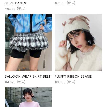
SKIRT PANTS
￥
7,590
(税込)
￥
6,380
(税込)
BALLOON WRAP SKIRT BELT
FLUFFY RIBBON BEANIE
￥
4,620
(税込)
￥
3,960
(税込)