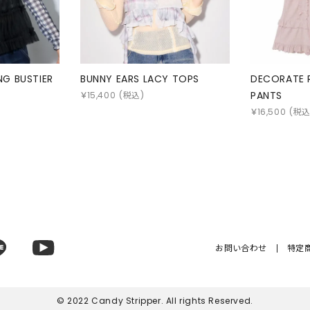
ING BUSTIER
BUNNY EARS LACY TOPS
DECORATE R
PANTS
￥
15,400
(税込)
￥
16,500
(税込
お問い合わせ
特定
© 2022 Candy Stripper. All rights Reserved.