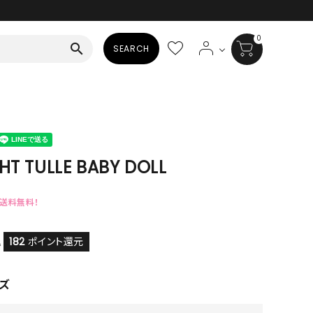
0
search
SEARCH
BAG
ALL
HAT
HT TULLE BABY DOLL
ALL
で送料無料！
SOCKS
ALL
182
ポイント還元
込
SHOES
ズ
ALL