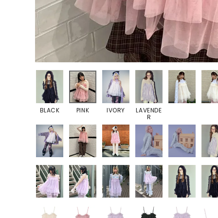
BLACK
PINK
IVORY
LAVENDE
R