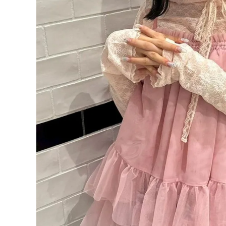
ONE PIECE
PANTS
ALL
ALL
ONE PIECE
PANTS
JUMPER SKIRT
DENIM
SHORT P
SALOPETT
PEPE
SALE
ALL
ALL