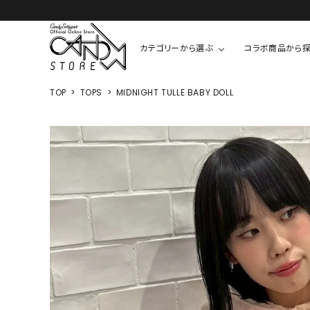
カテゴリーから選ぶ
コラボ商品から
TOP
TOPS
MIDNIGHT TULLE BABY DOLL
TOPS
SHIRTS/BL
ROMPUS
ALL
ALL
COOKIE 
T-SHIRT
SHIRT
ちびまる子
CUTSEW
BLOUSES
チャーミー
SWEAT
ウサハナ
KNIT
CARDIGAN
クレヨンし
OTHER
HELLO KIT