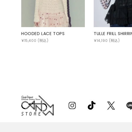
HOODED LACE TOPS
TULLE FRILL SHIRR
￥
15,400
(税込)
￥
14,190
(税込)