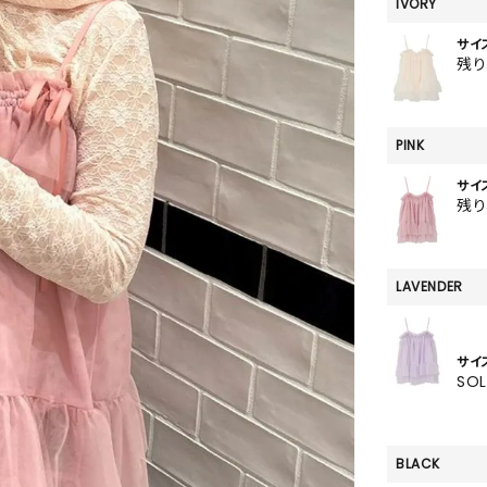
SKIRT
IVORY
サイ
ALL
残
PINK
ANTS
サイ
E
残
LAVENDER
サイ
SO
BLACK