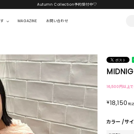
Autumn Collection予約受付中♡
LINE友だち追加 + ID連携で1,000円OFFクーポンプレゼント
探す
MAGAZINE
お問い合わせ
新規会員登録で1,000円分のポイントプレゼント！
OUSE
JACKET/OUTER
ガラスの仮面
ALL
BOY
ニャニィニュニェニョン
JACKET
MIDNIG
ちゃん
はぴだんぶい
OUTER
キティ
Hohokam DINER
16,500円以上
シナモロール
¥
18,150
税
んちゃん
MIKIOSAKABE・THREE TREASURES
カラー
サイ
TY
ダンダダン