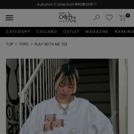
Autumn Collection予約受付中♡
LINE友だち追加 + ID連携で1,000円OFFクーポンプレゼント
menu
0
新規会員登録で1,000円分のポイントプレゼント！
CATEGORY
COLLABO
OUTLET
MAGAZINE
RANKIN
TOP
TOPS
PLAY WITH ME TEE