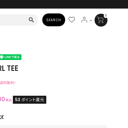
0
search
SEARCH
BAG
ALL
HAT
L TEE
ALL
で送料無料！
SOCKS
80
ALL
53
ポイント還元
税込
SHOES
ズ
ALL