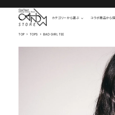
カテゴリーから選ぶ
コラボ商品から
TOP
TOPS
BAD GIRL TEE
TOPS
SHIRTS/BL
ROMPUS
ALL
ALL
COOKIE 
T-SHIRT
SHIRT
ちびまる子
CUTSEW
BLOUSES
チャーミー
SWEAT
ウサハナ
KNIT
CARDIGAN
クレヨンし
OTHER
HELLO KIT