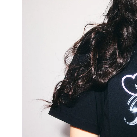
ONE PIECE
PANTS
ALL
ALL
ONE PIECE
PANTS
JUMPER SKIRT
DENIM
SHORT P
SALOPETT
PEPE
SALE
ALL
ALL