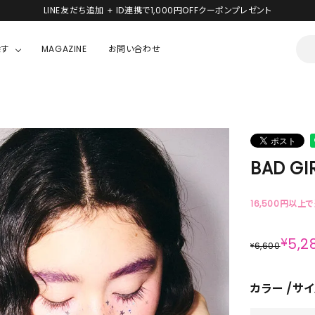
新規会員登録で1,000円分のポイントプレゼント！
探す
MAGAZINE
お問い合わせ
OUSE
JACKET/OUTER
ガラスの仮面
ALL
BOY
ニャニィニュニェニョン
JACKET
BAD GIR
ちゃん
はぴだんぶい
OUTER
キティ
Hohokam DINER
16,500円以上
シナモロール
¥
5,2
6,600
¥
んちゃん
MIKIOSAKABE・THREE TREASURES
カラー
サイ
TY
ダンダダン