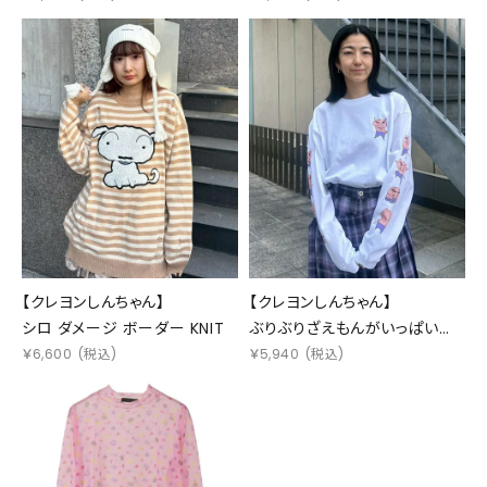
【クレヨンしんちゃん】
【クレヨンしんちゃん】
シロ ダメージ ボーダー KNIT
ぶりぶりざえもんがいっぱい
L/S TEE
￥
6,600
(税込)
￥
5,940
(税込)