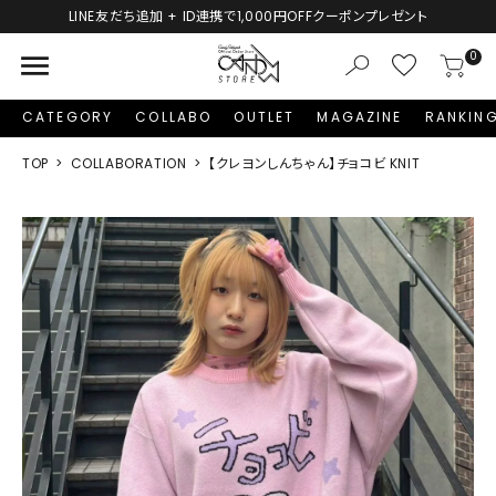
LINE友だち追加 + ID連携で1,000円OFFクーポンプレゼント
menu
0
CATEGORY
COLLABO
OUTLET
MAGAZINE
RANKIN
TOP
COLLABORATION
【クレヨンしんちゃん】チョコビ KNIT