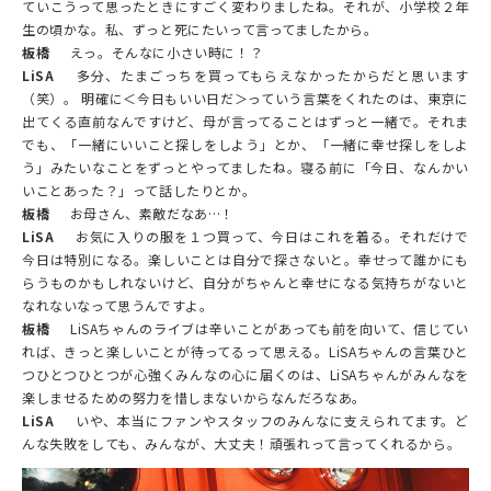
ていこうって思ったときにすごく変わりましたね。それが、小学校２年
生の頃かな。私、ずっと死にたいって言ってましたから。
板橋
えっ。そんなに小さい時に！？
LiSA
多分、たまごっちを買ってもらえなかったからだと思います
（笑）。 明確に＜今日もいい日だ＞っていう言葉をくれたのは、東京に
出てくる直前なんですけど、母が言ってることはずっと一緒で。それま
でも、「一緒にいいこと探しをしよう」とか、「一緒に幸せ探しをしよ
う」みたいなことをずっとやってましたね。寝る前に「今日、なんかい
いことあった？」って話したりとか。
板橋
お母さん、素敵だなあ…！
LiSA
お気に入りの服を１つ買って、今日はこれを着る。それだけで
今日は特別になる。楽しいことは自分で探さないと。幸せって誰かにも
らうものかもしれないけど、自分がちゃんと幸せになる気持ちがないと
なれないなって思うんですよ。
板橋
LiSAちゃんのライブは辛いことがあっても前を向いて、信じてい
れば、きっと楽しいことが待ってるって思える。LiSAちゃんの言葉ひと
つひとつひとつが心強くみんなの心に届くのは、LiSAちゃんがみんなを
楽しませるための努力を惜しまないからなんだろなあ。
LiSA
いや、本当にファンやスタッフのみんなに支えられてます。ど
んな失敗をしても、みんなが、大丈夫！頑張れって言ってくれるから。