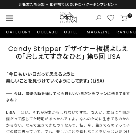
LINE友だち追加 + ID連携で1,000円OFFクーポンプレゼント
menu
0
CATEGORY
COLLABO
OUTLET
MAGAZINE
RANKIN
Candy Stripper デザイナー板橋よしえ
の「おしえてすきなひと」 第5回 LiSA
「今日もいい日だって思えるように
楽しいことを見つけていくようにしてます」（LiSA）
今は、音楽活動を通して＜今日もいい日だ＞をファンに伝えてます
よね？
LiSA
はい。それが根本かもしれないですね。なんか、本当に全部が
嫌だって感じてた時期があったんですよ。なんのために生きてるのかわ
からない。なんで生きてきたの？なんで、私、今、生きてるの？って子
供の頃に思っていて。でも、楽しいことや幸せなことをいっぱい見つけ