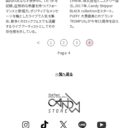
国内のみならず世界中にてヒットを
1996年、株式会社ミニストリー設
記録。圧倒的な熱量を持つパフォー
立。2017年、Candy Stripper
マンスと歌唱力、ポジティブなメッセ
BLACK collectionをスタート。
ージを軸としたライブで人気を集
PUFFY 大貫亜美とのブランド
め、数多くのロックフェスでも活躍
「ROMPUS」が今年15周年を迎え
するライブアーティストとしてその
た。
存在感を示している。
＜
1
2
3
4
Page 4
一覧へ戻る