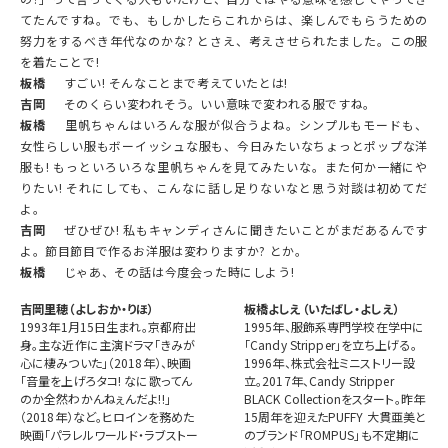
てたんですね。でも、もしかしたらこれからは、楽しんでもらうための
努力をするべき年代なのかな? とさえ、考えさせられたました。この服
を着たことで!
板橋
すごい! そんなことまで考えていたとは!
吉岡
そのくらい変われそう。いい意味で変われる服ですね。
板橋
里帆ちゃんはいろんな服が似合うよね。シンプルもモードも、
女性らしい服もボーイッシュな服も、今日みたいなちょっとポップな洋
服も! もっといろいろな里帆ちゃんを見てみたいな。また何か一緒にや
りたい! それにしても、こんなに話し足りないなと思う対談は初めてだ
よ。
吉岡
ぜひぜひ! 私もキャンディさんに聞きたいことがまだあるんです
よ。節目節目で作るお洋服は変わりますか? とか。
板橋
じゃあ、その話は今度会った時にしよう!
吉岡里穂（よしおか・りほ）
板橋よしえ（いたばし・よしえ）
1993年1月15日生まれ。京都府出
1995年、服飾系専門学校在学中に
身。主な近作に主演ドラマ「きみが
「Candy Stripper」を立ち上げる。
心に棲みついた」（2018年）、映画
1996年、株式会社ミニストリー設
「音量を上げろタコ! なに歌ってん
立。2017年、Candy Stripper
のか全然わかんねぇんだよ!!」
BLACK Collectionをスタート。昨年
（2018年）など。ヒロインを務めた
15周年を迎えたPUFFY 大貫亜美と
映画「パラレルワールド・ラブストー
のブランド「ROMPUS」も不定期に