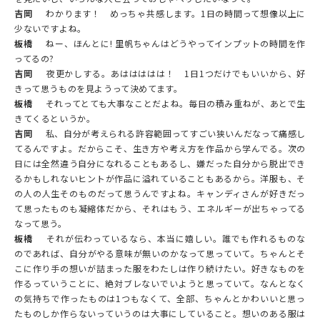
吉岡
わかります！ めっちゃ共感します。1日の時間って想像以上に
少ないですよね。
板橋
ねー、ほんとに! 里帆ちゃんはどうやってインプットの時間を作
ってるの?
吉岡
夜更かしする。あははははは！ 1日1つだけでもいいから、好
きって思うものを見ようって決めてます。
板橋
それってとても大事なことだよね。毎日の積み重ねが、あとで生
きてくるというか。
吉岡
私、自分が考えられる許容範囲ってすごい狭いんだなって痛感し
てるんですよ。だからこそ、生き方や考え方を作品から学んでる。次の
日には全然違う自分になれることもあるし、嫌だった自分から脱出でき
るかもしれないヒントが作品に溢れていることもあるから。洋服も、そ
の人の人生そのものだって思うんですよね。キャンディさんが好きだっ
て思ったものも凝縮体だから、それはもう、エネルギーが出ちゃってる
なって思う。
板橋
それが伝わっているなら、本当に嬉しい。誰でも作れるものな
のであれば、自分がやる意味が無いのかなって思っていて。ちゃんとそ
こに作り手の想いが詰まった服をわたしは作り続けたい。好きなものを
作るっていうことに、絶対ブレないでいようと思っていて。なんとなく
の気持ちで作ったものは1つもなくて、全部、ちゃんとかわいいと思っ
たものしか作らないっていうのは大事にしていること。想いのある服は