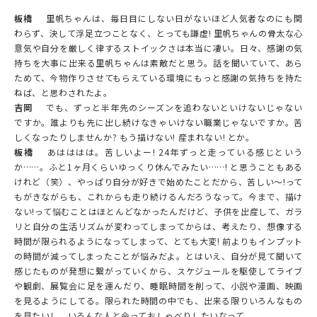
板橋
里帆ちゃんは、毎日目にしない日がないほど人気者なのにも関
わらず、決して浮足立つことなく、とっても謙虚! 里帆ちゃんの骨太な心
意気や自分を厳しく律するストイックさは本当に凄い。日々、感謝の気
持ちを大事に出来る里帆ちゃんは素敵だと思う。話を聞いていて、あら
ためて、今物作りさせてもらえている環境にもっと感謝の気持ちを持た
ねば、と思わされたよ。
吉岡
でも、ずっと半年先のシーズンを追わないといけないじゃない
ですか。誰よりも先に出し続けなきゃいけない職業じゃないですか。苦
しくなったりしませんか? もう描けない! 産まれない! とか。
板橋
あはははは。苦しいよー! 24年ずっと走っている感じという
か……。ふと1ヶ月くらいゆっくり休んでみたい……! と思うこともある
けれど（笑）、やっぱり自分が好きで始めたことだから、苦しい〜!って
もがきながらも、これからも走り続けるんだろうなって。今まで、描け
ない!って悩むことはほとんどなかったんだけど、子供を出産して、ガラ
リと自分の生活リズムが変わってしまってからは、考えたり、想像する
時間が限られるようになってしまって、とても大変! 前よりもインプット
の時間が減ってしまったことが悩みだよ。とはいえ、自分が見て聞いて
感じたものが発想に繋がっていくから、スケジュールを駆使してライブ
や観劇、展覧会に足を運んだり、睡眠時間を削って、小説や漫画、映画
を見るようにしてる。限られた時間の中でも、出来る限りいろんなもの
を見たいし、いろんな人と会っておしゃべりしたいなって。