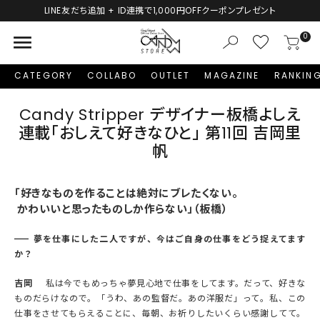
LINE友だち追加 + ID連携で1,000円OFFクーポンプレゼント
menu
0
CATEGORY
COLLABO
OUTLET
MAGAZINE
RANKIN
Candy Stripper デザイナー板橋よしえ
連載「おしえて好きなひと」 第11回 吉岡里
帆
「好きなものを作ることは絶対にブレたくない。
かわいいと思ったものしか作らない」（板橋）
夢を仕事にした二人ですが、今はご自身の仕事をどう捉えてます
か？
吉岡
私は今でもめっちゃ夢見心地で仕事をしてます。だって、好きな
ものだらけなので。「うわ、あの監督だ。あの洋服だ」って。私、この
仕事をさせてもらえることに、毎朝、お祈りしたいくらい感謝してて。