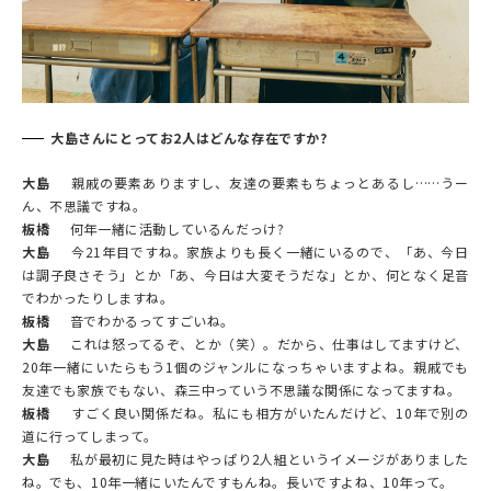
大島さんにとってお2人はどんな存在ですか?
大島
親戚の要素ありますし、友達の要素もちょっとあるし……うー
ん、不思議ですね。
板橋
何年一緒に活動しているんだっけ?
大島
今21年目ですね。家族よりも長く一緒にいるので、「あ、今日
は調子良さそう」とか「あ、今日は大変そうだな」とか、何となく足音
でわかったりしますね。
板橋
音でわかるってすごいね。
大島
これは怒ってるぞ、とか（笑）。だから、仕事はしてますけど、
20年一緒にいたらもう1個のジャンルになっちゃいますよね。親戚でも
友達でも家族でもない、森三中っていう不思議な関係になってますね。
板橋
すごく良い関係だね。私にも相方がいたんだけど、10年で別の
道に行ってしまって。
大島
私が最初に見た時はやっぱり2人組というイメージがありました
ね。でも、10年一緒にいたんですもんね。長いですよね、10年って。