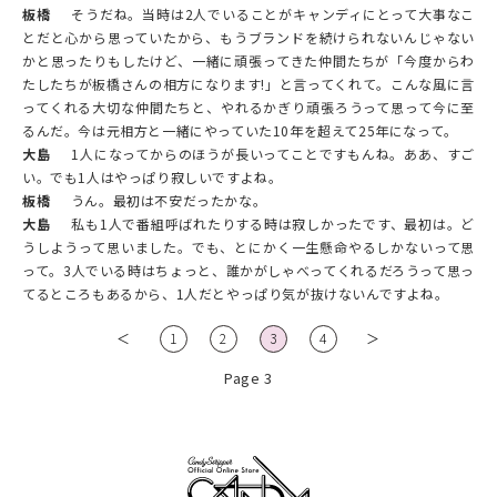
板橋
そうだね。当時は2人でいることがキャンディにとって大事なこ
とだと心から思っていたから、もうブランドを続けられないんじゃない
かと思ったりもしたけど、一緒に頑張ってきた仲間たちが「今度からわ
たしたちが板橋さんの相方になります!」と言ってくれて。こんな風に言
ってくれる大切な仲間たちと、やれるかぎり頑張ろうって思って今に至
るんだ。今は元相方と一緒にやっていた10年を超えて25年になって。
大島
1人になってからのほうが長いってことですもんね。ああ、すご
い。でも1人はやっぱり寂しいですよね。
板橋
うん。最初は不安だったかな。
大島
私も1人で番組呼ばれたりする時は寂しかったです、最初は。ど
うしようって思いました。でも、とにかく一生懸命やるしかないって思
って。3人でいる時はちょっと、誰かがしゃべってくれるだろうって思っ
てるところもあるから、1人だとやっぱり気が抜けないんですよね。
＜
1
2
3
4
＞
Page 3