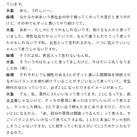
ています。
大島
あら、うれしい〜。
板橋
なかなかああいう男社会の中で戦ってくのって大変だと思うのだ
けど、その中でもずっと貫いてやり続けてて。
大島
ああ〜、たしかにそうかもしれないです。負けるもんかと思って
いました。男性社会だからっていうか、なんで違うんだろうって思って
たかもしれないですね。女芸人って言われるのも、べつに芸人でいいじ
ゃんって思うじゃないですか。
板橋
そうだよね。男芸人って言わないもんね。
大島
そういうのはちょっと思ってましたけど、今はだいぶ丸くなりま
したね（笑）。
板橋
それぞれとても個性がある3人がずっと濃い人間関係を持続させ
ながらバランスを保ち続けていることがすごいなって思っていて。学生
時代の女3人っていうと、必ず2:1になったりするイメージがあって。
大島
でも、私、意外に3人いいなって思ってます。2:1になっても、民
主主義じゃないけど、そっちの意見に乗ったほうがいいんだって思える
し、ケンカした時も、3人で言い合う時もたまにありますけど、だいた
い2:1になるから、「あ、自分の意見は間違ってるんだ」って思える。す
ごくバランスがいいかなって思うんですよね。1:1だと本当にケンカ別れ
しそうじゃないですか。1人見守ってくれる人がいて1:1でのケンカもで
きるので。