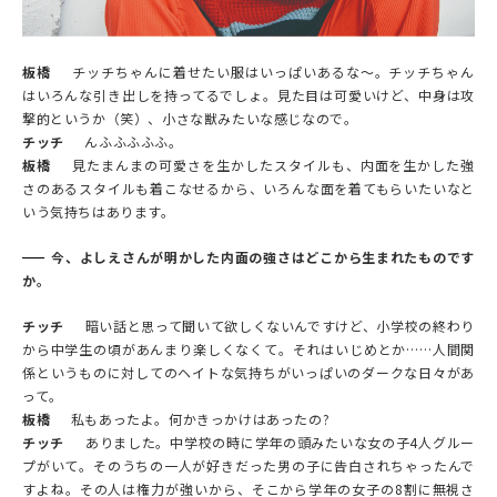
板橋
チッチちゃんに着せたい服はいっぱいあるな〜。チッチちゃん
はいろんな引き出しを持ってるでしょ。見た目は可愛いけど、中身は攻
撃的というか（笑）、小さな獣みたいな感じなので。
チッチ
んふふふふふ。
板橋
見たまんまの可愛さを生かしたスタイルも、内面を生かした強
さのあるスタイルも着こなせるから、いろんな面を着てもらいたいなと
いう気持ちはあります。
今、よしえさんが明かした内面の強さはどこから生まれたものです
か。
チッチ
暗い話と思って聞いて欲しくないんですけど、小学校の終わり
から中学生の頃があんまり楽しくなくて。それはいじめとか……人間関
係というものに対してのヘイトな気持ちがいっぱいのダークな日々があ
って。
板橋
私もあったよ。何かきっかけはあったの?
チッチ
ありました。中学校の時に学年の頭みたいな女の子4人グルー
プがいて。そのうちの一人が好きだった男の子に告白されちゃったんで
すよね。その人は権力が強いから、そこから学年の女子の8割に無視さ