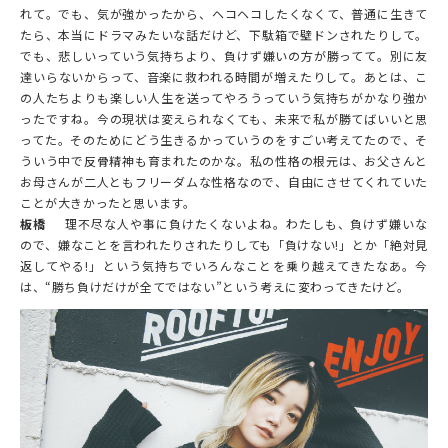
れて。でも、気が強かったから、ヘコヘコしたくなくて、普通に生きて
たら、本当にドラマみたいな話だけど、下駄箱で壁ドンされたりして。
でも、悲しいっていう気持ちより、負けず嫌いの方が勝ってて。別に友
達いらないからって、音楽に救われる時間が増えたりして。あとは、こ
の人たちよりも楽しい人生を送ってやろうっていう気持ちがかなり強か
ったですね。今の現状は変えられなくても、未来で私が勝てばいいと思
ってた。そのためにどう生きるかっていうのをすごい考えてたので、そ
ういう中で反骨精神も育まれたのかな。私の性格の根元は、お父さんと
お母さんが二人ともフリーダムな性格なので、自由にさせてくれていた
ことが大きかったと思います。
板橋
理不尽な人や事に負けたくないよね。わたしも、負けず嫌いな
ので、嫌なことを言われたりされたりしても「負けない!」とか「絶対見
返してやる!」という気持ちでいろんなことを乗り越えてきたなあ。今
は、“勝ち負けだけが全てではない”という考えに変わってきたけど。