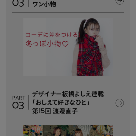
03
ワン小物
デザイナー板橋よしえ連載
PART
03
「おしえて好きなひと」
第15回 渡邉直子