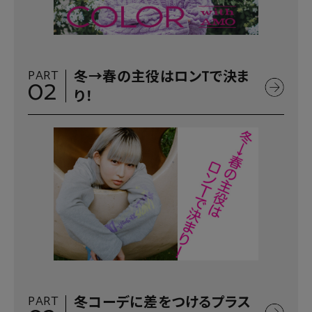
PART
冬→春の主役はロンTで決ま
02
り！
PART
冬コーデに差をつけるプラス