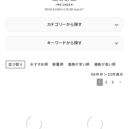
-𝖯𝖱𝖤 𝖮𝖱𝖣𝖤𝖱-
2026.6.26(Fri) 12:00 Start♡
カテゴリーから探す
キーワードから探す
並び替え
おすすめ順
新着順
価格が安い順
価格が高い順
56
件中
1
-
20
件表示
1
2
3