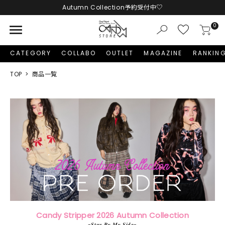
LINE友だち追加 + ID連携で1,000円OFFクーポンプレゼント
menu
0
CATEGORY
COLLABO
OUTLET
MAGAZINE
RANKIN
TOP
商品一覧
Candy Stripper 2026 Autumn Collection
-𝑺𝒕𝒂𝒚 𝑩𝒚 𝑴𝒚 𝑺𝒊𝒅𝒆-