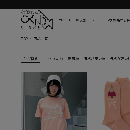
カテゴリーから選ぶ
コラボ商品から
TOP
商品一覧
TOPS
SHIRTS/BL
ROMPUS
ALL
ALL
COOKIE 
並び替え
おすすめ順
新着順
価格が安い順
価格が高い
T-SHIRT
SHIRT
ちびまる子
CUTSEW
BLOUSES
チャーミー
SWEAT
ウサハナ
KNIT
CARDIGAN
クレヨンし
OTHER
HELLO KIT