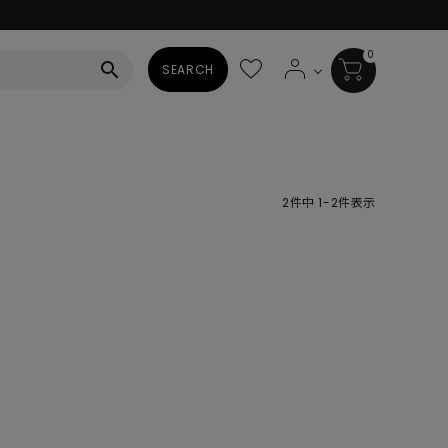
0
search
SEARCH
BAG
ALL
2
件中
1
-
2
件表示
HAT
ALL
SOCKS
ALL
SHOES
ALL