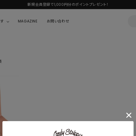
新規会員登録で1,000円分のポイントプレゼント！
探す
MAGAZINE
お問い合わせ
OUSE
JACKET/OUTER
ガラスの仮面
ALL
BOY
ニャニィニュニェニョン
順
JACKET
ちゃん
はぴだんぶい
OUTER
キティ
Hohokam DINER
シナモロール
んちゃん
MIKIOSAKABE・THREE TREASURES
TY
ダンダダン