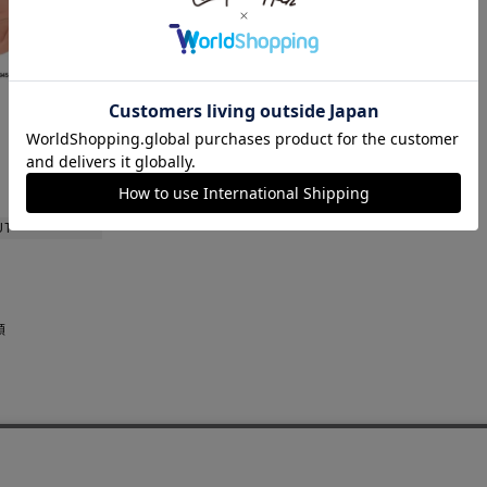
SKIRT
ALL
ANTS
E
UT
順