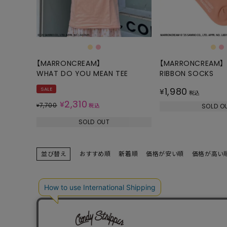
ONE PIECE
PANTS
ALL
ALL
ONE PIECE
PANTS
JUMPER SKIRT
DENIM
【MARRONCREAM】
【MARRONCREAM】
WHAT DO YOU MEAN TEE
RIBBON SOCKS
SHORT P
1,980
SALE
¥
SALOPETT
税込
2,310
¥
7,700
¥
税込
SOLD O
PEPE
SALE
SOLD OUT
ALL
ALL
並び替え
おすすめ順
新着順
価格が安い順
価格が高い