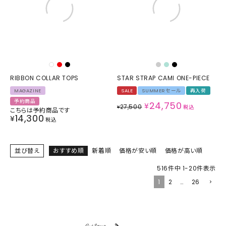
RIBBON COLLAR TOPS
STAR STRAP CAMI ONE-PIECE
MAGAZINE
SALE
SUMMERセール
再入荷
予約商品
24,750
¥
27,500
¥
税込
こちらは予約商品です
14,300
¥
税込
並び替え
おすすめ順
新着順
価格が安い順
価格が高い順
516
件中
1
-
20
件表示
1
2
…
26