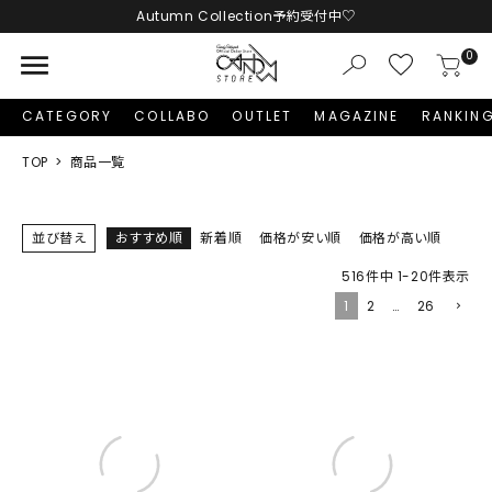
LINE友だち追加 + ID連携で1,000円OFFクーポンプレゼント
menu
0
CATEGORY
COLLABO
OUTLET
MAGAZINE
RANKIN
TOP
商品一覧
並び替え
おすすめ順
新着順
価格が安い順
価格が高い順
516
件中
1
-
20
件表示
1
2
…
26