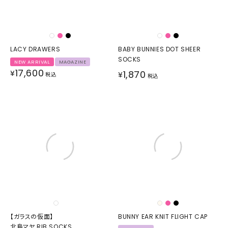
LACY DRAWERS
BABY BUNNIES DOT SHEER
SOCKS
NEW ARRIVAL
MAGAZINE
17,600
¥
1,870
¥
税込
税込
【ガラスの仮面】
BUNNY EAR KNIT FLIGHT CAP
北島マヤ RIB SOCKS