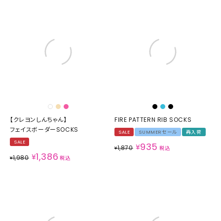
【クレヨンしんちゃん】
FIRE PATTERN RIB SOCKS
フェイスボーダーSOCKS
SALE
SUMMERセール
再入荷
SALE
935
¥
1,870
¥
税込
1,386
¥
1,980
¥
税込