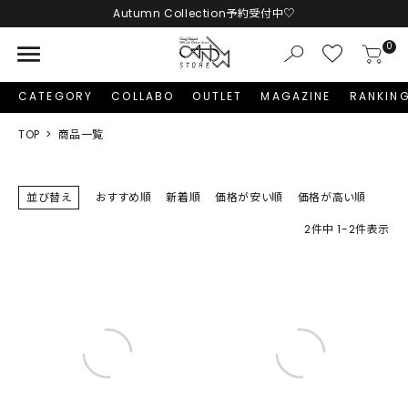
Autumn Collection予約受付中♡
menu
0
CATEGORY
COLLABO
OUTLET
MAGAZINE
RANKIN
TOP
商品一覧
並び替え
おすすめ順
新着順
価格が安い順
価格が高い順
2
件中
1
-
2
件表示