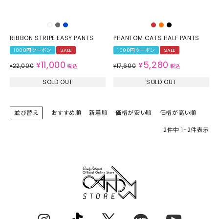
RIBBON STRIPE EASY PANTS
PHANTOM CATS HALF PANTS
1000円クーポン
SALE
1000円クーポン
SALE
11,000
5,280
¥
¥
22,000
17,600
¥
税込
¥
税込
SOLD OUT
SOLD OUT
並び替え
おすすめ順
新着順
価格が安い順
価格が高い順
2
件中
1
-
2
件表示