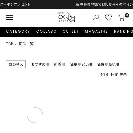
新規会員登録で1,000円分のポイントプレゼント！
menu
0
CATEGORY
COLLABO
OUTLET
MAGAZINE
RANKIN
TOP
商品一覧
並び替え
おすすめ順
新着順
価格が安い順
価格が高い順
1
件中
1
-
1
件表示