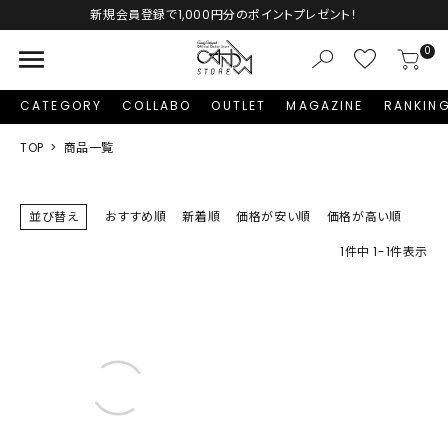
Autumn Collection予約受付中♡
menu
0
CATEGORY
COLLABO
OUTLET
MAGAZINE
RANKIN
TOP
商品一覧
並び替え
おすすめ順
新着順
価格が安い順
価格が高い順
1
件中
1
-
1
件表示