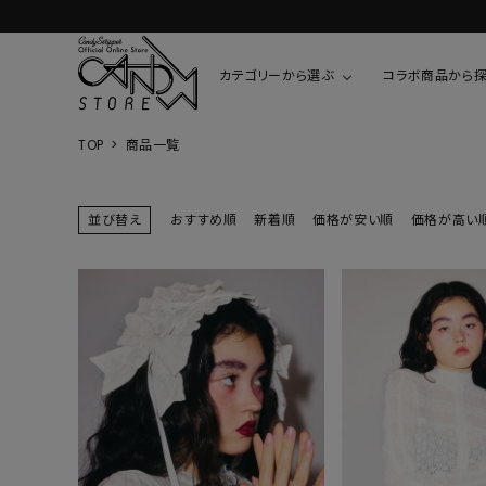
カテゴリーから選ぶ
コラボ商品から
TOP
商品一覧
TOPS
SHIRTS/BL
ROMPUS
ALL
ALL
COOKIE 
並び替え
おすすめ順
新着順
価格が安い順
価格が高い
T-SHIRT
SHIRT
ちびまる子
CUTSEW
BLOUSES
チャーミー
SWEAT
ウサハナ
KNIT
CARDIGAN
クレヨンし
OTHER
HELLO KIT