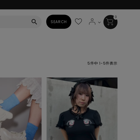
0
search
SEARCH
BAG
ALL
5
件中
1
-
5
件表示
HAT
ALL
SOCKS
ALL
SHOES
ALL