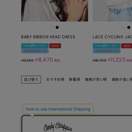
ONE PIECE
PANTS
ALL
ALL
ONE PIECE
PANTS
JUMPER SKIRT
DENIM
BABY RIBBON HEAD DRESS
LACE CYCLING JA
SHORT P
1000円クーポン
SALE
1000円クーポン
SALE
SUMMERセール
SUMMERセール
SALOPETT
8,470
11,220
¥
¥
12,100
18,700
¥
税込
¥
税
PEPE
SALE
並び替え
おすすめ順
新着順
価格が安い順
価格が高い
ALL
ALL