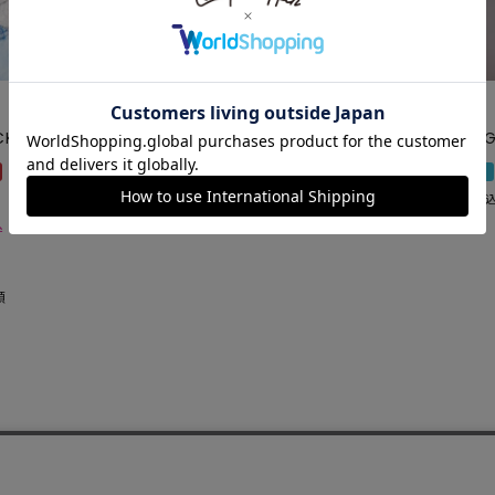
SKIRT
ALL
CKET
GRAFFITI LAYERED SWEAT
TWINKLE ANG
PANTS
ANTS
1000円クーポン
36,300
¥
NEW ARRIVAL
1000円クーポン
E
税
22,000
¥
税込
込
順
お問い合わせ
特定