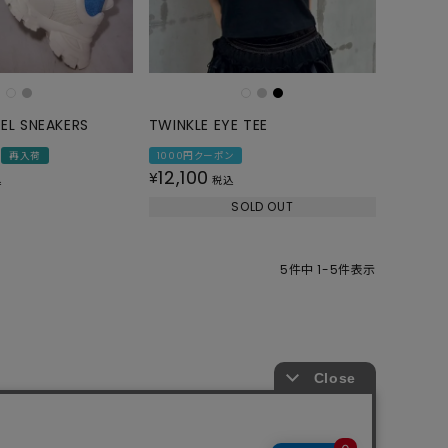
GOODS
ALL
UMBRELLA
NECK WARMER
EL SNEAKERS
TWINKLE EYE TEE
ACCESSORIES
再入荷
1000円クーポン
12,100
¥
SWIM WEAR
込
税込
SOLD OUT
5
件中
1
-
5
件表示
商取引法
プライバシーポリシー
SHOP LIST
RECRUIT