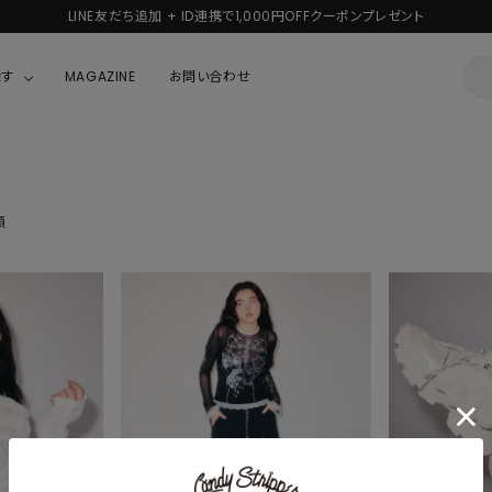
LINE友だち追加 + ID連携で1,000円OFFクーポンプレゼント
探す
MAGAZINE
お問い合わせ
OUSE
JACKET/OUTER
ガラスの仮面
ALL
BOY
ニャニィニュニェニョン
順
JACKET
ちゃん
はぴだんぶい
OUTER
キティ
Hohokam DINER
シナモロール
んちゃん
MIKIOSAKABE・THREE TREASURES
TY
ダンダダン