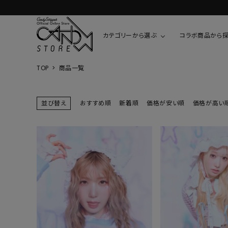
カテゴリーから選ぶ
コラボ商品から
TOP
商品一覧
TOPS
SHIRTS/BL
ROMPUS
ALL
ALL
COOKIE 
並び替え
おすすめ順
新着順
価格が安い順
価格が高い
T-SHIRT
SHIRT
ちびまる子
CUTSEW
BLOUSES
チャーミー
SWEAT
ウサハナ
KNIT
CARDIGAN
クレヨンし
OTHER
HELLO KIT