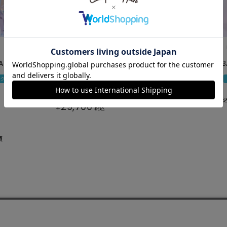
SKIRT
ALL
AT
TROMPEL'OEIL PANTS
OPEN STAR B
ANTS
円クーポン
1000円クーポン
NEW ARRIVAL
MAGAZINE
予約商品
E
26,400
¥
こちらは予約商品です
税
29,700
¥
税込
順