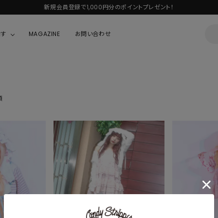
新規会員登録で1,000円分のポイントプレゼント！
探す
MAGAZINE
お問い合わせ
OUSE
JACKET/OUTER
ガラスの仮面
ALL
BOY
ニャニィニュニェニョン
順
JACKET
ちゃん
はぴだんぶい
OUTER
キティ
Hohokam DINER
シナモロール
んちゃん
MIKIOSAKABE・THREE TREASURES
TY
ダンダダン