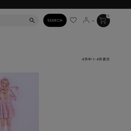
0
search
SEARCH
BAG
ALL
4
件中
1
-
4
件表示
HAT
ALL
SOCKS
ALL
SHOES
ALL