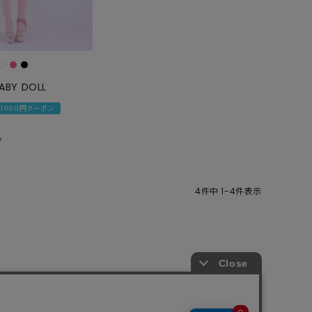
GOODS
ALL
UMBRELLA
NECK WARMER
ABY DOLL
ACCESSORIES
1000円クーポン
SWIM WEAR
込
4
件中
1
-
4
件表示