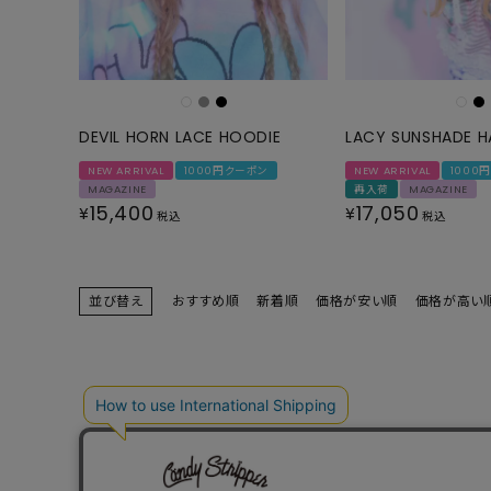
ONE PIECE
PANTS
ALL
ALL
ONE PIECE
PANTS
JUMPER SKIRT
DENIM
DEVIL HORN LACE HOODIE
LACY SUNSHADE H
SHORT P
NEW ARRIVAL
1000円クーポン
NEW ARRIVAL
1000
MAGAZINE
再入荷
MAGAZINE
SALOPETT
15,400
17,050
¥
¥
税込
税込
PEPE
SALE
並び替え
おすすめ順
新着順
価格が安い順
価格が高い
ALL
ALL