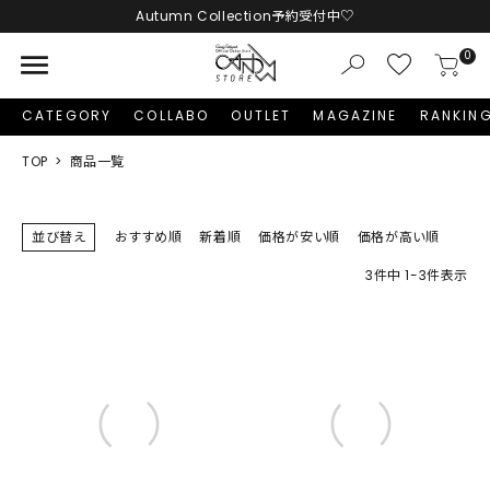
Autumn Collection予約受付中♡
menu
0
CATEGORY
COLLABO
OUTLET
MAGAZINE
RANKIN
TOP
商品一覧
並び替え
おすすめ順
新着順
価格が安い順
価格が高い順
3
件中
1
-
3
件表示