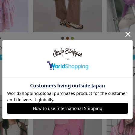
OPS
COVERED IN PATCHES LAYERED
SAILOR ZIP 
PANTS
円クーポン
1000円クーポン
1000円クーポン
予約商品
こちらは予約商
予約商品
20,350
¥
こちらは予約商品です
税
19,800
¥
税込