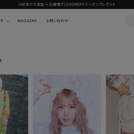
LINE友だち追加 + ID連携で1,000円OFFクーポンプレゼント
探す
MAGAZINE
お問い合わせ
OUSE
JACKET/OUTER
ガラスの仮面
ALL
BOY
ニャニィニュニェニョン
順
JACKET
ちゃん
はぴだんぶい
OUTER
キティ
Hohokam DINER
シナモロール
んちゃん
MIKIOSAKABE・THREE TREASURES
TY
ダンダダン