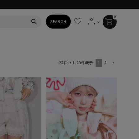
0
search
SEARCH
BAG
ALL
1
2
22
件中
1
-
20
件表示
HAT
ALL
SOCKS
ALL
SHOES
ALL