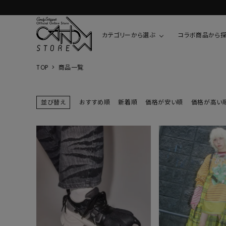
カテゴリーから選ぶ
コラボ商品から
TOP
商品一覧
TOPS
SHIRTS/BL
ROMPUS
ALL
ALL
COOKIE 
並び替え
おすすめ順
新着順
価格が安い順
価格が高い
T-SHIRT
SHIRT
ちびまる子
CUTSEW
BLOUSES
チャーミー
SWEAT
ウサハナ
KNIT
CARDIGAN
クレヨンし
OTHER
HELLO KIT