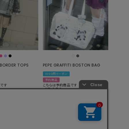
 BORDER TOPS
PEPE GRAFFITI BOSTON BAG
1000円クーポン
予約商品
品です
こちらは予約商品です
17,050
¥
税込
1
2
22
件中
1
-
20
件表示