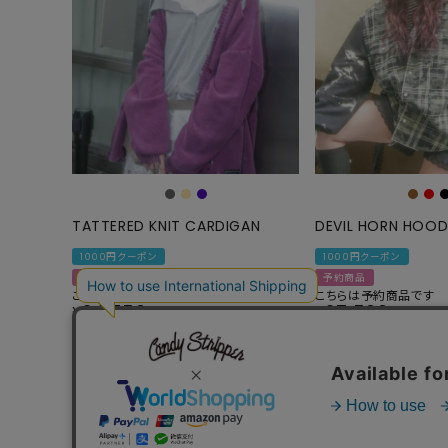
TATTERED KNIT CARDIGAN
DEVIL HORN HOOD
1000円クーポン
1000円クーポン
予約商品
予約商品
こちらは予約商品です
こちらは予約商品です
24,750
27,500
¥
¥
税込
税込
並び替え
おすすめ順
新着順
価格が安い順
価格が高い