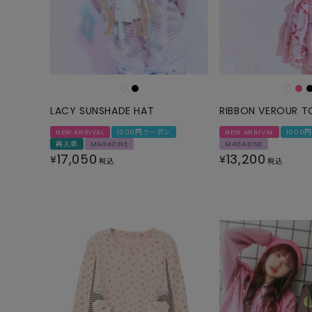
LACY SUNSHADE HAT
RIBBON VEROUR T
NEW ARRIVAL
1000円クーポン
NEW ARRIVAL
1000
再入荷
MAGAZINE
MAGAZINE
17,050
13,200
¥
¥
税込
税込