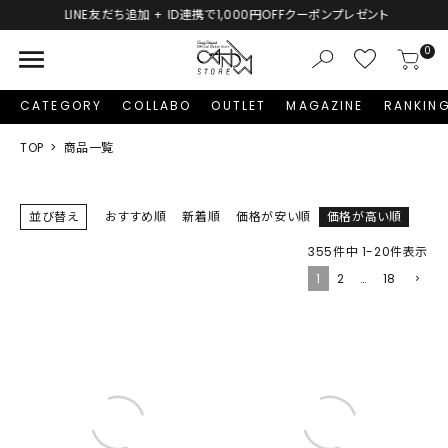
LINE友だち追加 + ID連携で1,000円OFFクーポンプレゼント
menu
0
CATEGORY
COLLABO
OUTLET
MAGAZINE
RANKIN
TOP
商品一覧
並び替え
おすすめ順
新着順
価格が安い順
価格が高い順
355
件中
1
-
20
件表示
1
2
…
18