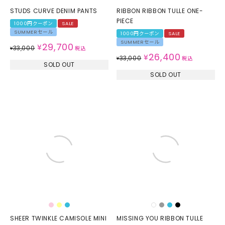
STUDS CURVE DENIM PANTS
RIBBON RIBBON TULLE ONE-
PIECE
1000円クーポン
SALE
SUMMERセール
1000円クーポン
SALE
SUMMERセール
29,700
¥
33,000
¥
税込
26,400
¥
33,000
¥
税込
SOLD OUT
SOLD OUT
SHEER TWINKLE CAMISOLE MINI
MISSING YOU RIBBON TULLE