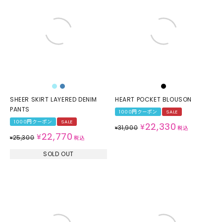
SHEER SKIRT LAYERED DENIM
HEART POCKET BLOUSON
PANTS
1000円クーポン
SALE
1000円クーポン
SALE
22,330
¥
31,900
¥
税込
22,770
¥
25,300
¥
税込
SOLD OUT