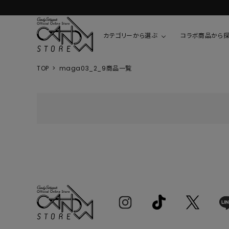
カテゴリーから選ぶ
コラボ商品から
TOP
maga03_2_9商品一覧
TOPS
SHIRTS/BL
ROMPUS
ALL
ALL
COOKIE 
T-SHIRT
SHIRT
ちびまる子
CUTSEW
BLOUSES
チャーミー
SWEAT
ウサハナ
KNIT
CARDIGAN
クレヨンし
OTHER
HELLO KIT