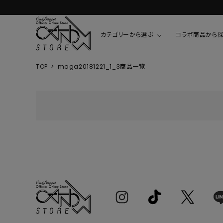
カテゴリーから選ぶ
コラボ商品から
TOP
maga20181221_1_3商品一覧
TOPS
SHIRTS/BL
ROMPUS
ALL
ALL
COOKIE 
T-SHIRT
SHIRT
ちびまる子
CUTSEW
BLOUSES
チャーミー
SWEAT
ウサハナ
KNIT
CARDIGAN
クレヨンし
OTHER
HELLO KIT