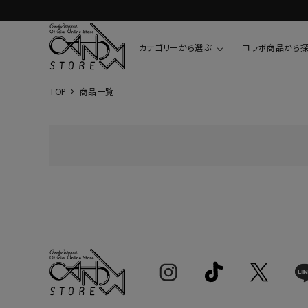
カテゴリーから選ぶ
コラボ商品から
TOP
商品一覧
TOPS
SHIRTS/BL
ROMPUS
ALL
ALL
COOKIE 
T-SHIRT
SHIRT
ちびまる子
CUTSEW
BLOUSES
チャーミー
SWEAT
ウサハナ
KNIT
CARDIGAN
クレヨンし
OTHER
HELLO KIT