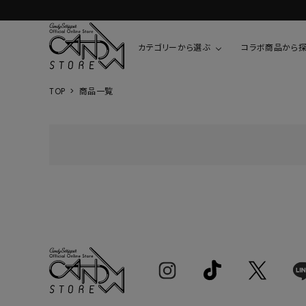
カテゴリーから選ぶ
コラボ商品から
TOP
商品一覧
TOPS
SHIRTS/BL
ROMPUS
ALL
ALL
COOKIE 
T-SHIRT
SHIRT
ちびまる子
CUTSEW
BLOUSES
チャーミー
SWEAT
ウサハナ
KNIT
CARDIGAN
クレヨンし
OTHER
HELLO KIT